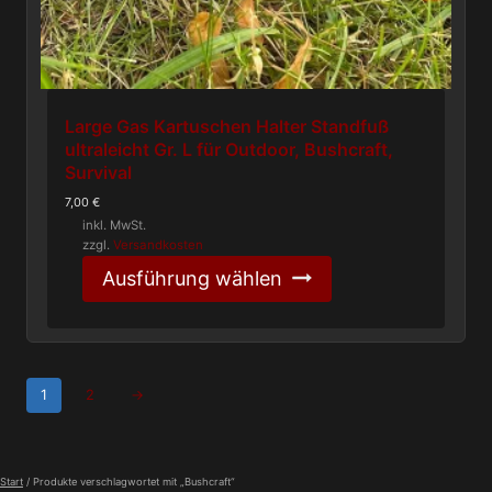
Large Gas Kartuschen Halter Standfuß
ultraleicht Gr. L für Outdoor, Bushcraft,
Survival
7,00
€
inkl. MwSt.
zzgl.
Versandkosten
Dieses
Ausführung wählen
Produkt
weist
mehrere
Varianten
auf.
Die
1
2
→
Optionen
können
auf
der
Start
/ Produkte verschlagwortet mit „Bushcraft“