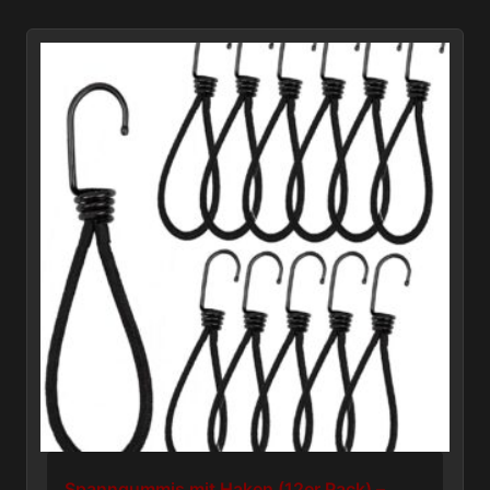
Spanngummis mit Haken (12er Pack) –