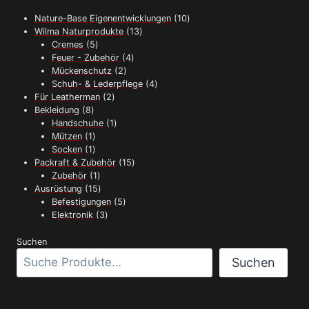
Produktseite
gewählt
10
Nature-Base Eigenentwicklungen
10
werden
13
Produkte
Wilma Naturprodukte
13
5
Produkte
Cremes
5
Produkte
4
Feuer - Zubehör
4
2
Produkte
Mückenschutz
2
Produkte
4
Schuh- & Lederpflege
4
2
Produkte
Für Leatherman
2
8
Produkte
Bekleidung
8
Produkte
1
Handschuhe
1
1
Produkt
Mützen
1
Produkt
1
Socken
1
Produkt
15
Packraft & Zubehör
15
1
Produkte
Zubehör
1
Produkt
15
Ausrüstung
15
Produkte
5
Befestigungen
5
3
Produkte
Elektronik
3
Produkte
Suchen
Suchen