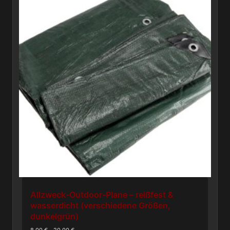
Allzweck-Outdoor-Plane – reißfest &
wasserdicht (verschiedene Größen,
dunkelgrün)
8,00
€
–
20,00
€