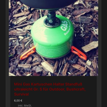
Mini Gas Kartuschen Halter Standfuß
ultraleicht Gr. S für Outdoor, Bushcraft,
Survival
6,00
€
inkl. MwSt.