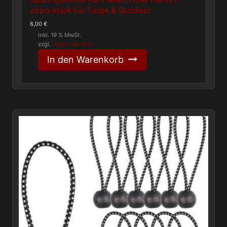
extra stark für Tarps & Outdoor
6,00
€
inkl. 19 % MwSt.
zzgl.
Versandkosten
In den Warenkorb