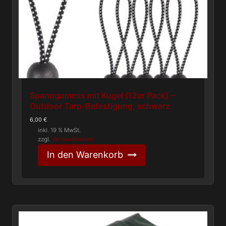
Spanngummis mit Kugel (12er Pack) –
Outdoor Tarp-Befestigung, schwarz
6,00
€
inkl. 19 % MwSt.
zzgl.
Versandkosten
In den Warenkorb