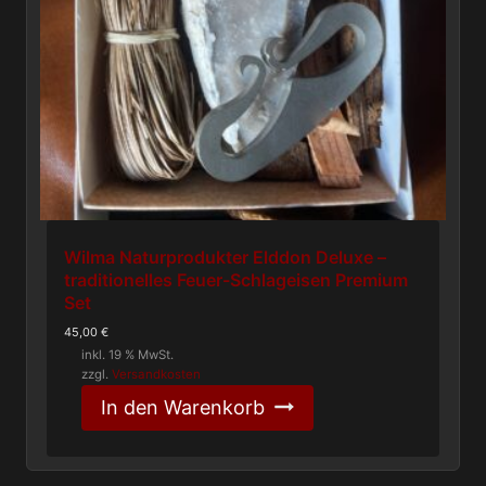
Wilma Naturprodukter Elddon Deluxe –
traditionelles Feuer-Schlageisen Premium
Set
45,00
€
inkl. 19 % MwSt.
zzgl.
Versandkosten
In den Warenkorb