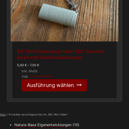
BIC Mini Feuerzeug Halter EDC Survival
Bushcraft Schlüsselanhänger
5,00
€
–
7,00
€
inkl. MwSt.
zzgl.
Versandkosten
Dieses
Ausführung wählen
Produkt
weist
mehrere
Varianten
auf.
Die
Start
/ Produkte verschlagwortet mit „BIC Mini Halter“
Optionen
10
Nature-Base Eigenentwicklungen
10
können