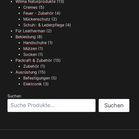
13
Produkte
Wilma Naturprodukte
13
auf
5
Produkte
Cremes
5
der
Produkte
4
Feuer - Zubehör
4
Produktseite
2
Produkte
Mückenschutz
2
gewählt
Produkte
4
Schuh- & Lederpflege
4
werden
2
Produkte
Für Leatherman
2
8
Produkte
Bekleidung
8
Produkte
1
Handschuhe
1
1
Produkt
Mützen
1
Produkt
1
Socken
1
Produkt
15
Packraft & Zubehör
15
1
Produkte
Zubehör
1
Produkt
15
Ausrüstung
15
Produkte
5
Befestigungen
5
3
Produkte
Elektronik
3
Produkte
Suchen
Suchen