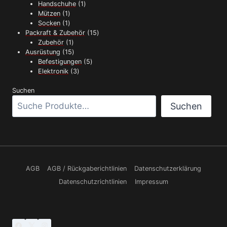
Produkte
1
Handschuhe
1
1
Produkt
Mützen
1
Produkt
1
Socken
1
Produkt
15
Packraft & Zubehör
15
1
Produkte
Zubehör
1
Produkt
15
Ausrüstung
15
Produkte
5
Befestigungen
5
3
Produkte
Elektronik
3
Produkte
Suchen
Suchen
AGB
AGB / Rückgaberichtlinien
Datenschutzerklärung
Datenschutzrichtlinien
Impressum