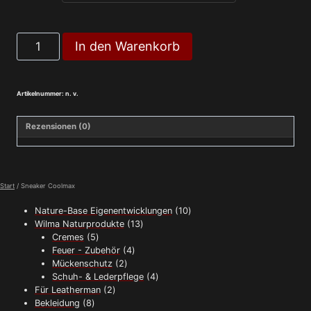
Sneaker
In den Warenkorb
Coolmax
Menge
Artikelnummer:
n. v.
Rezensionen (0)
Start
/ Sneaker Coolmax
10
Nature-Base Eigenentwicklungen
10
13
Produkte
Wilma Naturprodukte
13
5
Produkte
Cremes
5
Produkte
4
Feuer - Zubehör
4
2
Produkte
Mückenschutz
2
Produkte
4
Schuh- & Lederpflege
4
2
Produkte
Für Leatherman
2
8
Produkte
Bekleidung
8