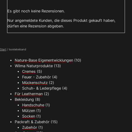
Es gibt noch keine Rezensionen.
Nur angemeldete Kunden, die dieses Produkt gekauft haben,
dürfen eine Rezension abgeben.
Start
/ Isoklebeband
10
Nature-Base Eigenentwicklungen
10
13
Produkte
Wilma Naturprodukte
13
5
Produkte
Cremes
5
Produkte
4
Feuer - Zubehör
4
2
Produkte
Mückenschutz
2
Produkte
4
Schuh- & Lederpflege
4
2
Produkte
Für Leatherman
2
8
Produkte
Bekleidung
8
Produkte
1
Handschuhe
1
1
Produkt
Mützen
1
Produkt
1
Socken
1
Produkt
15
Packraft & Zubehör
15
1
Produkte
Zubehör
1