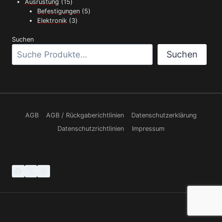
Produkt
15
Ausrüstung
15
Produkte
5
Befestigungen
5
3
Produkte
Elektronik
3
Produkte
Suchen
Suchen
AGB
AGB / Rückgaberichtlinien
Datenschutzerklärung
Datenschutzrichtlinien
Impressum