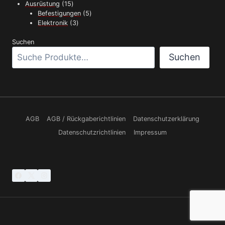
Produkt
15
Ausrüstung
15
Produkte
5
Befestigungen
5
3
Produkte
Elektronik
3
Produkte
Suchen
Suchen
AGB
AGB / Rückgaberichtlinien
Datenschutzerklärung
Datenschutzrichtlinien
Impressum