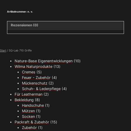
Griffe
Menge
Artikelnummer:
n. v.
Rezensionen (0)
Start
/ SQ-Lab 710 Griffe
10
Nature-Base Eigenentwicklungen
10
13
Produkte
Wilma Naturprodukte
13
5
Produkte
Cremes
5
Produkte
4
Feuer - Zubehör
4
2
Produkte
Mückenschutz
2
Produkte
4
Schuh- & Lederpflege
4
2
Produkte
Für Leatherman
2
8
Produkte
Bekleidung
8
Produkte
1
Handschuhe
1
1
Produkt
Mützen
1
Produkt
1
Socken
1
Produkt
15
Packraft & Zubehör
15
1
Produkte
Zubehör
1