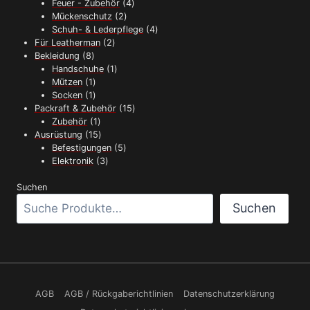
Produkte
4
Feuer - Zubehör
4
2
Produkte
Mückenschutz
2
Produkte
4
Schuh- & Lederpflege
4
2
Produkte
Für Leatherman
2
8
Produkte
Bekleidung
8
Produkte
1
Handschuhe
1
1
Produkt
Mützen
1
Produkt
1
Socken
1
Produkt
15
Packraft & Zubehör
15
1
Produkte
Zubehör
1
Produkt
15
Ausrüstung
15
Produkte
5
Befestigungen
5
3
Produkte
Elektronik
3
Produkte
Suchen
Suchen
AGB
AGB / Rückgaberichtlinien
Datenschutzerklärung