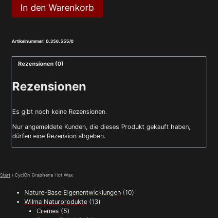
CyclOn
In den Warenkorb
Graphene
Hot
Wax
Menge
Artikelnummer:
0.356.555/0
Rezensionen (0)
Rezensionen
Es gibt noch keine Rezensionen.
Nur angemeldete Kunden, die dieses Produkt gekauft haben,
dürfen eine Rezension abgeben.
Start
/ CyclOn Graphene Hot Wax
10
Nature-Base Eigenentwicklungen
10
13
Produkte
Wilma Naturprodukte
13
5
Produkte
Cremes
5